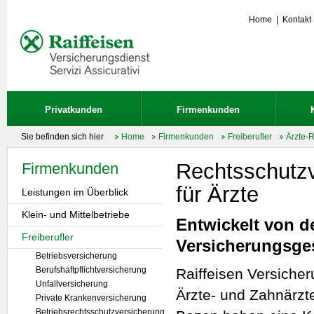
Home
|
Kontakt
Privatkunden
Firmenkunden
Sie befinden sich hier
Home
Firmenkunden
Freiberufler
Ärzte-
Rechtsschutz
Firmenkunden
für Ärzte
Leistungen im Überblick
Klein- und Mittelbetriebe
Entwickelt von d
Freiberufler
Versicherungsge
Betriebsversicherung
Berufshaftpflichtversicherung
Raiffeisen Versiche
Unfallversicherung
Ärzte- und Zahnärz
Private Krankenversicherung
Betriebsrechtsschutzversicherung