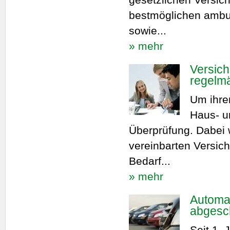
bestmöglichen ambul
sowie...
» mehr
Versic
regelmä
Um ihren
Haus- u
Überprüfung. Dabei w
vereinbarten Versi
Bedarf...
» mehr
Automa
abgesch
Seit 1.