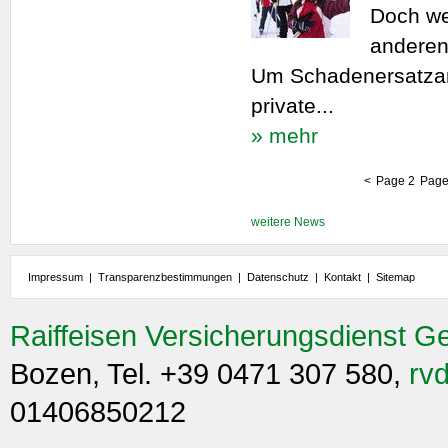
Doch wer
anderen
Um Schadenersatzan
private...
» mehr
<
Page 2
Page
weitere News
Impressum
|
Transparenzbestimmungen
|
Datenschutz
|
Kontakt
|
Sitemap
Raiffeisen Versicherungsdienst G
Bozen, Tel. +39 0471 307 580,
rvd
01406850212