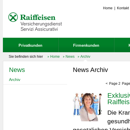
Home
|
Kontakt
Privatkunden
Firmenkunden
Sie befinden sich hier
Home
News
Archiv
News
News Archiv
Archiv
<
Page 2
Page
Exklusi
Raiffei
Die Kran
gesundh
gesetzlichen Versic