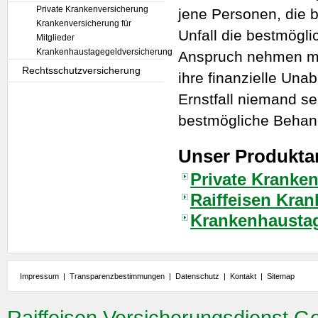
Private Krankenversicherung
jene Personen, die b
Krankenversicherung für
Unfall die bestmögl
Mitglieder
Krankenhaustagegeldversicherung
Anspruch nehmen mö
Rechtsschutzversicherung
ihre finanzielle Una
Ernstfall niemand se
bestmögliche Behand
Unser Produkta
Private Kranke
Raiffeisen Kran
Krankenhausta
Impressum
|
Transparenzbestimmungen
|
Datenschutz
|
Kontakt
|
Sitemap
Raiffeisen Versicherungsdienst G