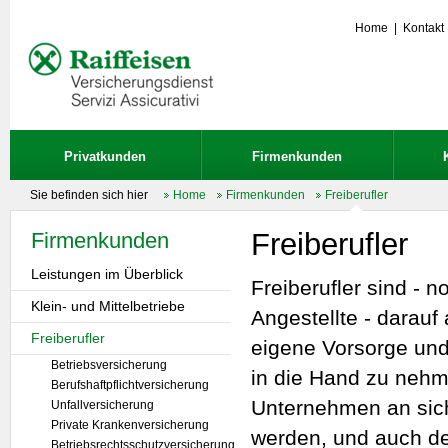
Home
|
Kontakt
Privatkunden
Firmenkunden
Sie befinden sich hier
Home
Firmenkunden
Freiberufler
Freiberufler
Firmenkunden
Leistungen im Überblick
Freiberufler sind - 
Klein- und Mittelbetriebe
Angestellte - darauf
Freiberufler
eigene Vorsorge und
Betriebsversicherung
in die Hand zu neh
Berufshaftpflichtversicherung
Unternehmen an sic
Unfallversicherung
Private Krankenversicherung
werden, und auch d
Betriebsrechtsschutzversicherung