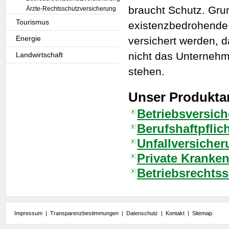
braucht Schutz. Grun
Ärzte-Rechtsschutzversicherung
Tourismus
existenzbedrohende
Energie
versichert werden, d
nicht das Unternehm
Landwirtschaft
stehen.
Unser Produkta
Betriebsversic
Berufshaftpflic
Unfallversiche
Private Kranke
Betriebsrechts
Impressum
|
Transparenzbestimmungen
|
Datenschutz
|
Kontakt
|
Sitemap