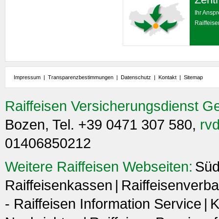
Ihr Ansp
Raiffeis
Impressum
|
Transparenzbestimmungen
|
Datenschutz
|
Kontakt
|
Sitemap
Raiffeisen Versicherungsdienst G
Bozen, Tel. +39 0471 307 580,
rvd
01406850212
Weitere Raiffeisen Webseiten:
Süd
Raiffeisenkassen
Raiffeisenverba
- Raiffeisen Information Service
K