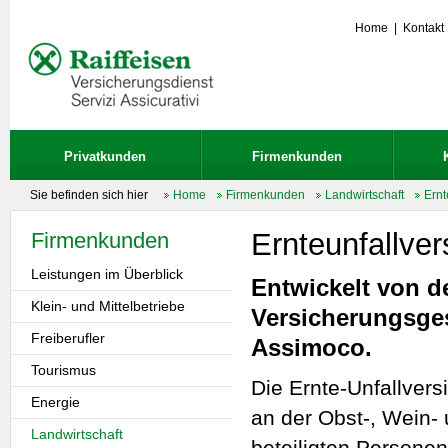
Home
|
Kontakt
Privatkunden
Firmenkunden
Sie befinden sich hier
Home
Firmenkunden
Landwirtschaft
Ernt
Ernteunfallve
Firmenkunden
Leistungen im Überblick
Entwickelt von d
Klein- und Mittelbetriebe
Versicherungsges
Freiberufler
Assimoco.
Tourismus
Die Ernte-Unfallvers
Energie
an der Obst-, Wein
Landwirtschaft
beteiligten Persone