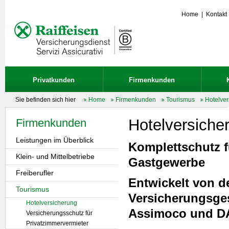
Home
|
Kontakt
Privatkunden
Firmenkunden
Sie befinden sich hier
Home
Firmenkunden
Tourismus
Hotelve
Hotelversiche
Firmenkunden
Leistungen im Überblick
Komplettschutz f
Klein- und Mittelbetriebe
Gastgewerbe
Freiberufler
Entwickelt von d
Tourismus
Versicherungsges
Hotelversicherung
Assimoco und D
Versicherungsschutz für
Privatzimmervermieter