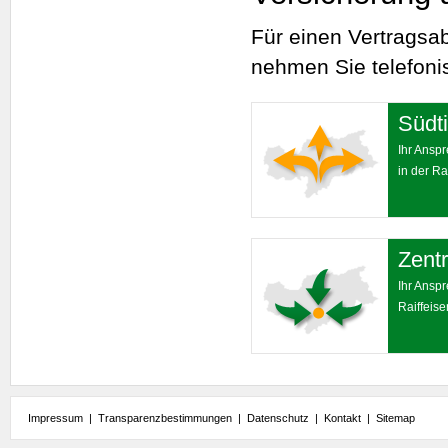
Für einen Vertragsa
nehmen Sie telefonis
Südti
Ihr Ansp
in der Ra
Zentr
Ihr Ansp
Raiffeis
Impressum
|
Transparenzbestimmungen
|
Datenschutz
|
Kontakt
|
Sitemap