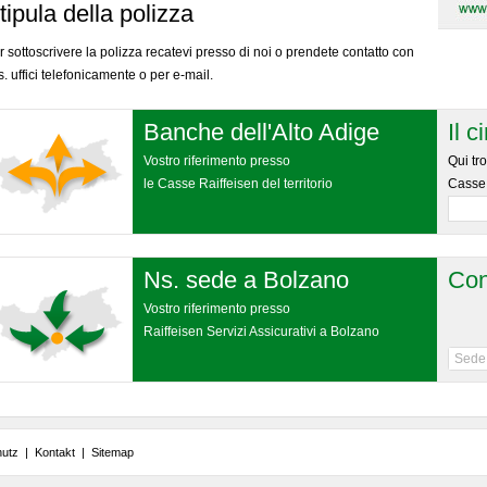
tipula della polizza
r sottoscrivere la polizza recatevi presso di noi o prendete contatto con
ns. uffici telefonicamente o per e-mail.
Banche dell'Alto Adige
Il c
Vostro riferimento presso
Qui tro
le Casse Raiffeisen del territorio
Casse 
Ns. sede a Bolzano
Con
Vostro riferimento presso
Raiffeisen Servizi Assicurativi a Bolzano
Sede
hutz
|
Kontakt
|
Sitemap