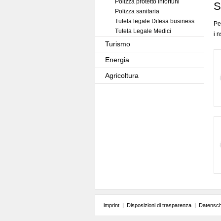
Polizza protetto infortuni
S
Polizza sanitaria
Tutela legale Difesa business
Pe
Tutela Legale Medici
i 
Turismo
Energia
Agricoltura
imprint
|
Disposizioni di trasparenza
|
Datensc