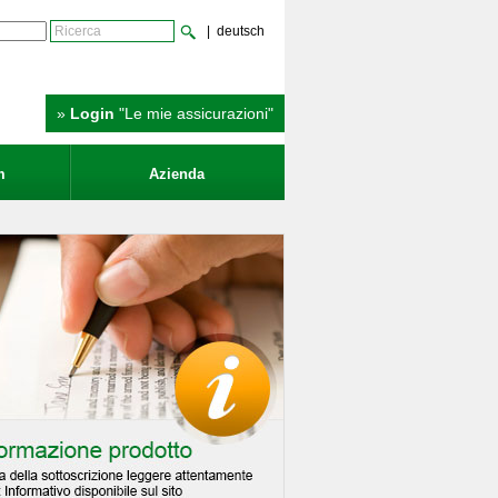
| deutsch
»
Login
"Le mie assicurazioni"
m
Azienda