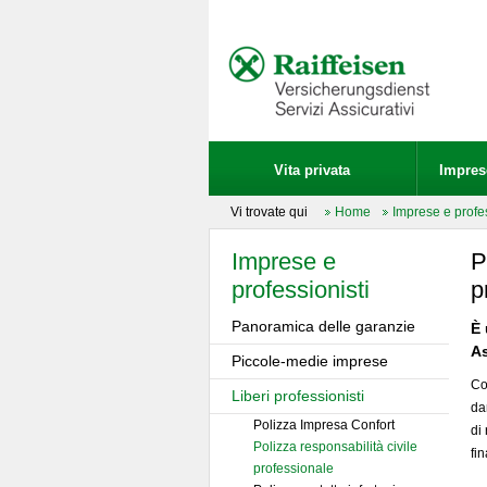
Vita privata
Imprese
Vi trovate qui
Home
Imprese e profes
Imprese e
P
professionisti
p
Panoramica delle garanzie
È 
A
Piccole-medie imprese
Co
Liberi professionisti
da
Polizza Impresa Confort
di
Polizza responsabilità civile
fi
professionale