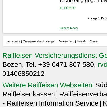
rechtzeitig gegen et
» mehr
<
Page 1
Pag
weitere News
Impressum
|
Transparenzbestimmungen
|
Datenschutz
|
Kontakt
|
Sitemap
Raiffeisen Versicherungsdienst G
Bozen, Tel. +39 0471 307 580,
rvd
01406850212
Weitere Raiffeisen Webseiten:
Süd
Raiffeisenkassen
Raiffeisenverba
- Raiffeisen Information Service
K