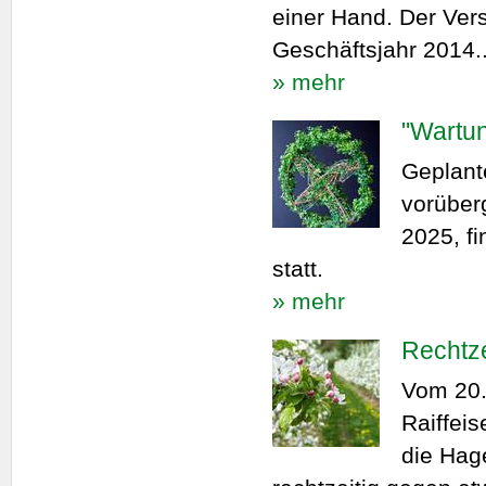
einer Hand. Der Vers
Geschäftsjahr 2014..
» mehr
"Wartun
Geplant
vorüberg
2025, f
statt.
» mehr
Rechtze
Vom 20. 
Raiffei
die Hag