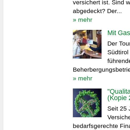
versichert ist. Sind
abgedeckt? Der...
» mehr
Mit Gas
Der Tour
Südtiro
führend
Beherbergungsbetrieb
» mehr
"Qualit
(Kopie 
Seit 25
Versich
bedarfsgerechte Fin