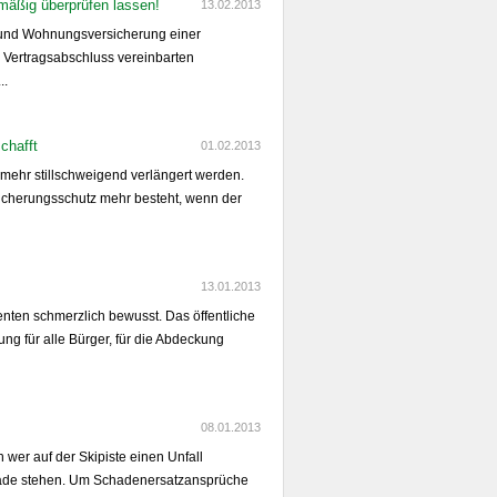
mäßig überprüfen lassen!
13.02.2013
- und Wohnungsversicherung einer
m Vertragsabschluss vereinbarten
..
chafft
01.02.2013
 mehr stillschweigend verlängert werden.
rsicherungsschutz mehr besteht, wenn der
13.01.2013
enten schmerzlich bewusst. Das öffentliche
g für alle Bürger, für die Abdeckung
08.01.2013
h wer auf der Skipiste einen Unfall
rade stehen. Um Schadenersatzansprüche