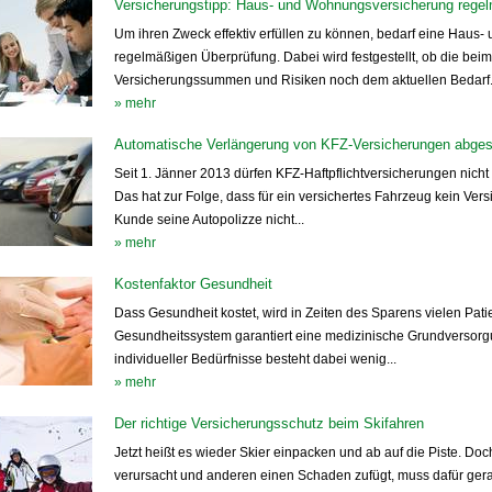
Versicherungstipp: Haus- und Wohnungsversicherung regel
Um ihren Zweck effektiv erfüllen zu können, bedarf eine Haus
regelmäßigen Überprüfung. Dabei wird festgestellt, ob die bei
Versicherungssummen und Risiken noch dem aktuellen Bedarf.
» mehr
Automatische Verlängerung von KFZ-Versicherungen abges
Seit 1. Jänner 2013 dürfen KFZ-Haftpflichtversicherungen nicht
Das hat zur Folge, dass für ein versichertes Fahrzeug kein Ve
Kunde seine Autopolizze nicht...
» mehr
Kostenfaktor Gesundheit
Dass Gesundheit kostet, wird in Zeiten des Sparens vielen Pati
Gesundheitssystem garantiert eine medizinische Grundversorgun
individueller Bedürfnisse besteht dabei wenig...
» mehr
Der richtige Versicherungsschutz beim Skifahren
Jetzt heißt es wieder Skier einpacken und ab auf die Piste. Doc
verursacht und anderen einen Schaden zufügt, muss dafür ge