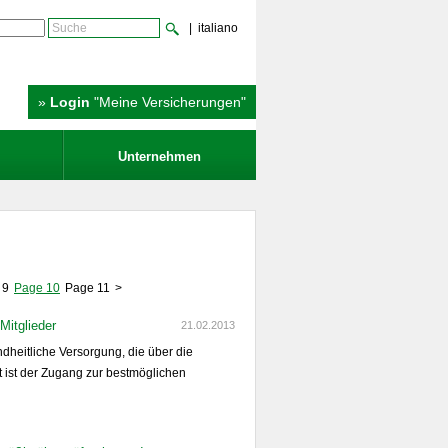
| italiano
»
Login
"Meine Versicherungen"
Unternehmen
 9
Page 10
Page 11
>
Mitglieder
21.02.2013
dheitliche Versorgung, die über die
 ist der Zugang zur bestmöglichen