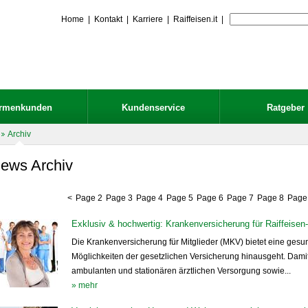
Home
|
Kontakt
|
Karriere
|
Raiffeisen.it
|
irmenkunden
Kundenservice
Ratgeber
Archiv
ews Archiv
<
Page 2
Page 3
Page 4
Page 5
Page 6
Page 7
Page 8
Page
Exklusiv & hochwertig: Krankenversicherung für Raiffeisen-
Die Krankenversicherung für Mitglieder (MKV) bietet eine gesun
Möglichkeiten der gesetzlichen Versicherung hinausgeht. Damit
ambulanten und stationären ärztlichen Versorgung sowie...
» mehr