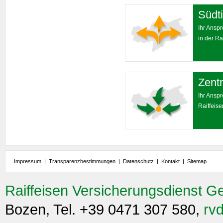
Südti
Ihr Ansp
in der Ra
Zentr
Ihr Ansp
Raiffeis
Impressum
|
Transparenzbestimmungen
|
Datenschutz
|
Kontakt
|
Sitemap
Raiffeisen Versicherungsdienst G
Bozen, Tel. +39 0471 307 580,
rvd