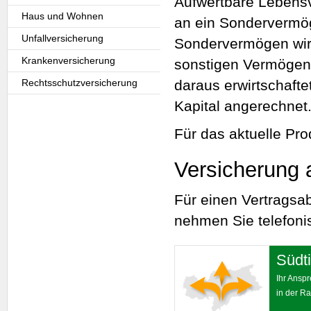
Aufwertbare Lebens
Haus und Wohnen
an ein Sondervermö
Unfallversicherung
Sondervermögen wird
Krankenversicherung
sonstigen Vermögen v
Rechtsschutzversicherung
daraus erwirtschaft
Kapital angerechnet
Für das aktuelle Pr
Versicherung 
Für einen Vertragsa
nehmen Sie telefonis
Südti
Ihr Ansp
in der Ra