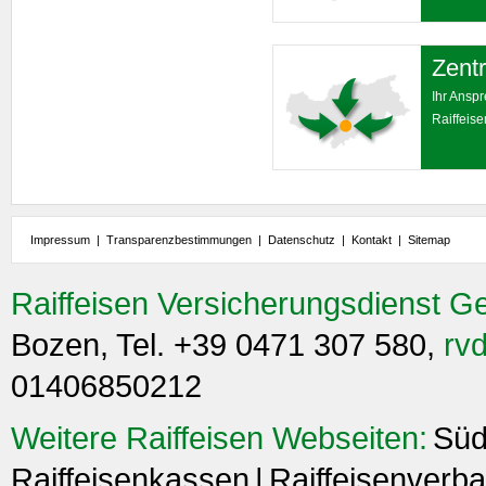
Zentr
Ihr Ansp
Raiffeis
Impressum
|
Transparenzbestimmungen
|
Datenschutz
|
Kontakt
|
Sitemap
Raiffeisen Versicherungsdienst G
Bozen, Tel. +39 0471 307 580,
rvd
01406850212
Weitere Raiffeisen Webseiten:
Süd
Raiffeisenkassen
Raiffeisenverba