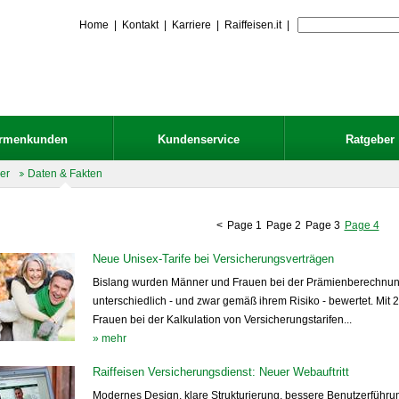
Home
|
Kontakt
|
Karriere
|
Raiffeisen.it
|
irmenkunden
Kundenservice
Ratgeber
er
Daten & Fakten
<
Page 1
Page 2
Page 3
Page 4
Neue Unisex-Tarife bei Versicherungsverträgen
Bislang wurden Männer und Frauen bei der Prämienberechnun
unterschiedlich - und zwar gemäß ihrem Risiko - bewertet. M
Frauen bei der Kalkulation von Versicherungstarifen...
» mehr
Raiffeisen Versicherungsdienst: Neuer Webauftritt
Modernes Design, klare Strukturierung, bessere Benutzerführung