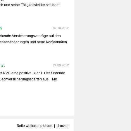
ch und seine Tätigkeitsfelder seit dem
n
02.10.2012
ehende Versicherungsverträge auf den
dressenänderungen und neue Kontaktdaten
nst
24.09.2012
 RVD eine positive Bilanz. Der führende
n Sachversicherungssparten aus. Mit
Seite weiterempfehlen
|
drucken