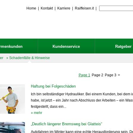
Home
|
Kontakt
|
Karriere
|
Raiffeisen.it
|
irmenkunden
Kundenservice
Ratgeber
er
Schadenfälle & Hinweise
Page 1
Page 2
Page 3
>
Haftung bei Folgeschäden
Ich bin selbständiger Hydrauliker. Bei einem Kunden, bei dem i
habe, ist jetzt – ein Jahr nach Abschluss der Arbeiten – ein W
festgestellt, dass ein...
» mehr
„Deutlich längerer Bremsweg bei Glatteis“
Autofahren im Winter kann eine echte Herausforderung sein. D