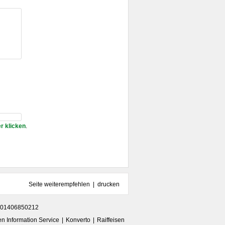
er klicken
.
Seite weiterempfehlen |
drucken
. 01406850212
sen Information Service
Konverto
Raiffeisen