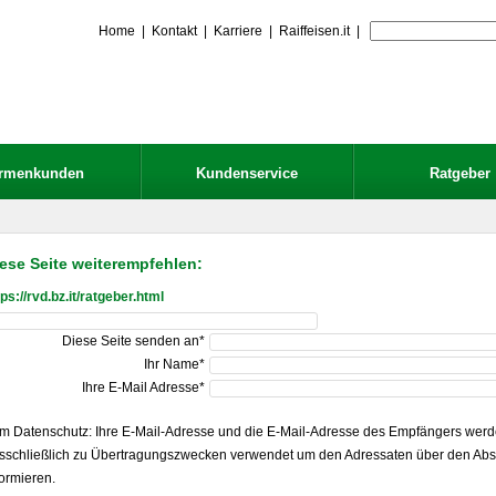
Home
|
Kontakt
|
Karriere
|
Raiffeisen.it
|
irmenkunden
Kundenservice
Ratgeber
ese Seite weiterempfehlen:
tps://rvd.bz.it/ratgeber.html
Diese Seite senden an*
Ihr Name*
Ihre E-Mail Adresse*
m Datenschutz: Ihre E-Mail-Adresse und die E-Mail-Adresse des Empfängers wer
sschließlich zu Übertragungszwecken verwendet um den Adressaten über den Ab
formieren.