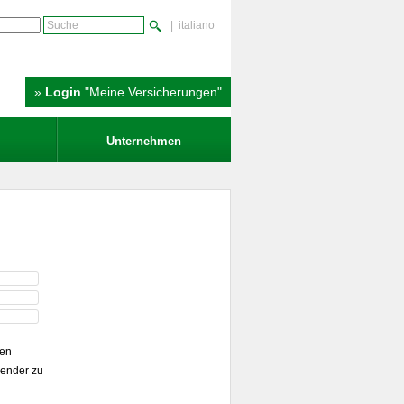
| italiano
»
Login
"Meine Versicherungen"
Unternehmen
den
sender zu