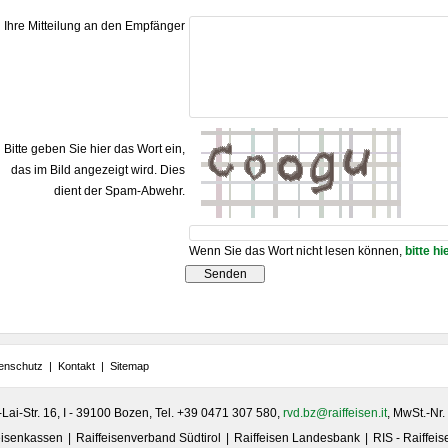
Ihre Mitteilung an den Empfänger
Bitte geben Sie hier das Wort ein,
das im Bild angezeigt wird. Dies
dient der Spam-Abwehr.
Wenn Sie das Wort nicht lesen können,
bitte hi
enschutz
|
Kontakt
|
Sitemap
-Lai-Str. 16, I - 39100 Bozen, Tel. +39 0471 307 580,
rvd.bz@raiffeisen.it
, MwSt.-Nr
feisenkassen
Raiffeisenverband Südtirol
Raiffeisen Landesbank
RIS - Raiffei